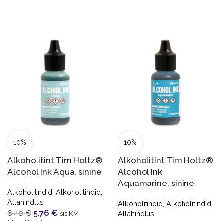
10%
10%
Alkoholitint Tim Holtz®
Alkoholitint Tim Holtz®
Alcohol Ink Aqua, sinine
Alcohol Ink
Aquamarine, sinine
Alkoholitindid
,
Alkoholitindid
,
Allahindlus
Alkoholitindid
,
Alkoholitindid
,
5.76
€
6.40
€
sis KM
Allahindlus