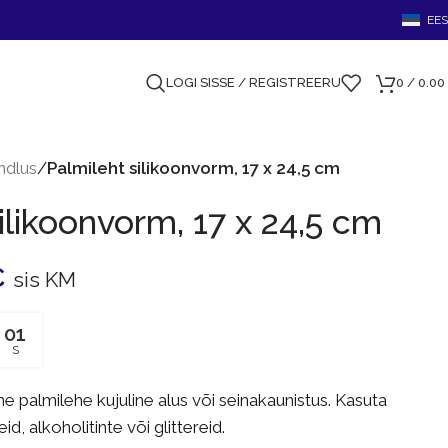
EES
LOGI SISSE / REGISTREERU
0
/
0.00
indlus
/
Palmileht silikoonvorm, 17 x 24,5 cm
ilikoonvorm, 17 x 24,5 cm
€
sis KM
00
S
ne palmilehe kujuline alus või seinakaunistus. Kasuta
d, alkoholitinte või glittereid.