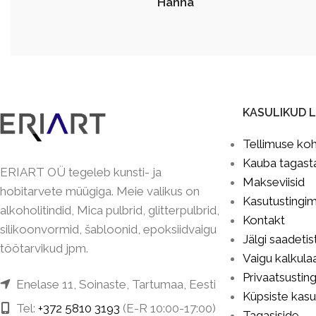
Hanna
KASULIKUD L
Tellimuse ko
Kauba tagast
ERIART OÜ tegeleb kunsti- ja
Makseviisid
hobitarvete müügiga. Meie valikus on
Kasutustingi
alkoholitindid, Mica pulbrid, glitterpulbrid,
Kontakt
silikoonvormid, šabloonid, epoksiidvaigu
Jälgi saadetis
töötarvikud jpm.
Vaigu kalkula
Privaatsustin
Enelase 11, Soinaste, Tartumaa, Eesti
Küpsiste kas
Tel:
+372 5810 3193
(E-R 10:00-17:00)
Tagasiside