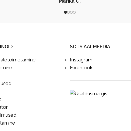
Marika G.
INGID
SOTSIAALMEEDIA
haletoimetamine
Instagram
amine
Facebook
mused
t
ator
gimused
utamine