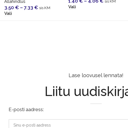
1.40
€
–
4.06
€
Allahindlus
sis KM
Vali
3.50
€
–
7.33
€
sis KM
Vali
Lase loovusel lennata!
Liitu uudiskir
E-posti aadress: