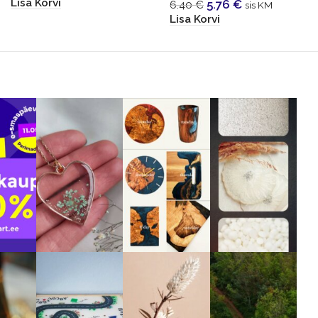
Lisa Korvi
5.76
€
6.40
€
sis KM
Lisa Korvi