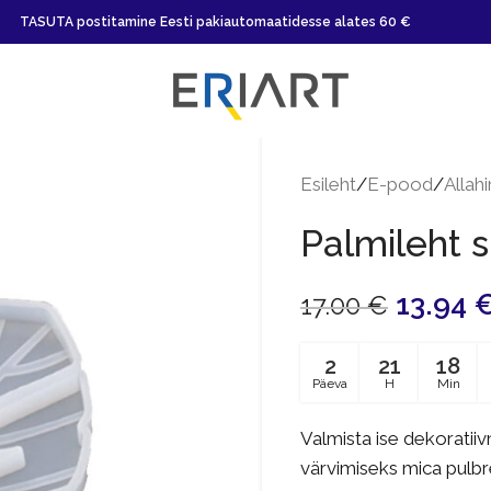
TASUTA postitamine Eesti pakiautomaatidesse alates 60 €
Esileht
/
E-pood
/
Allah
Palmileht s
13.94
17.00
€
2
21
18
Päeva
H
Min
Valmista ise dekoratiiv
värvimiseks mica pulbrei