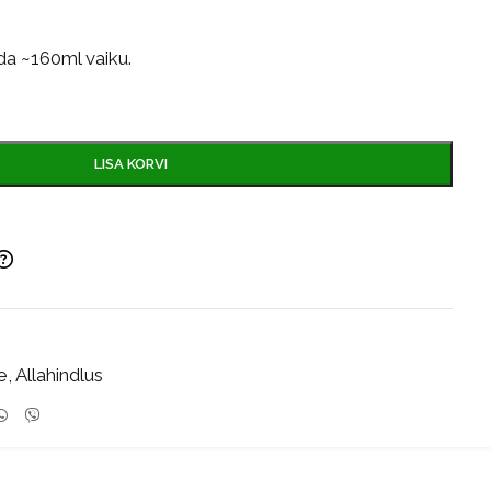
da ~160ml vaiku.
LISA KORVI
e
,
Allahindlus