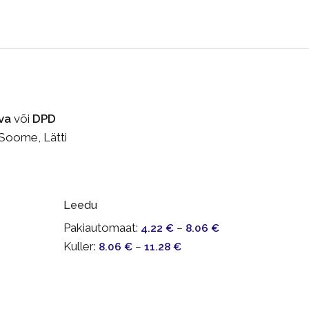
va
või
DPD
 Soome, Lätti
Leedu
Pakiautomaat:
4.22
€
–
8.06
€
Kuller:
8.06
€
–
11.28
€