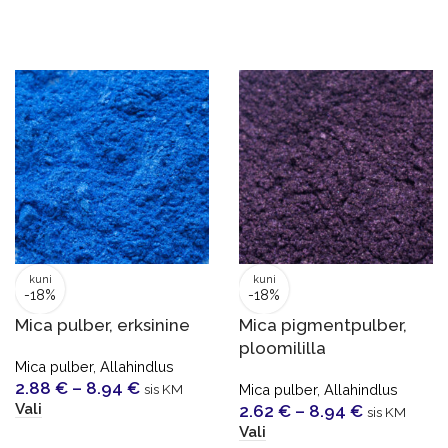
kuni
kuni
-18%
-18%
Mica pulber, erksinine
Mica pigmentpulber,
ploomililla
Mica pulber
,
Allahindlus
2.88
€
–
8.94
€
sis KM
Mica pulber
,
Allahindlus
Vali
2.62
€
–
8.94
€
sis KM
Vali