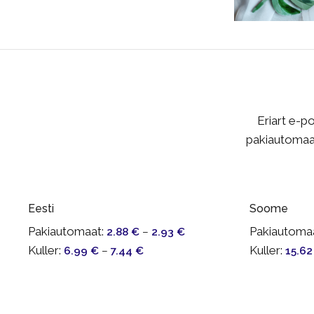
Eriart e-p
pakiautomaat
Eesti
Soome
Pakiautomaat:
Pakiautomaa
2.88
€
–
2.93
€
Kuller:
Kuller:
6.99
€
–
7.44
€
15.6