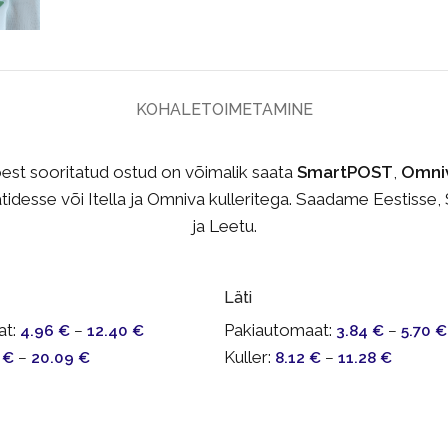
KOHALETOIMETAMINE
oest sooritatud ostud on võimalik saata
SmartPOST
,
Omni
idesse või Itella ja Omniva kulleritega. Saadame Eestisse,
ja Leetu.
Läti
t:
Pakiautomaat:
4.96
€
–
12.40
€
3.84
€
–
5.70
€
Kuller:
2
€
–
20.09
€
8.12
€
–
11.28
€