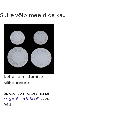
Sulle võib meeldida ka…
Kella valmistamise
silikoonvorm
Silikoonvormid
,
Jesmonite
11.30
€
–
16.60
€
sis KM
Vali