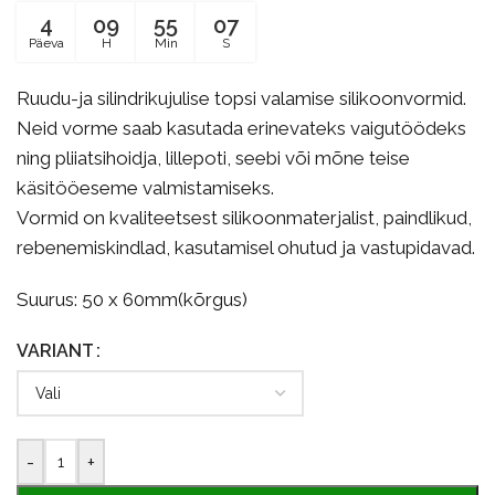
4
09
55
06
Päeva
H
Min
S
Ruudu-ja silindrikujulise topsi valamise silikoonvormid.
Neid vorme saab kasutada erinevateks vaigutöödeks
ning pliiatsihoidja, lillepoti, seebi või mõne teise
käsitööeseme valmistamiseks.
Vormid on kvaliteetsest silikoonmaterjalist, paindlikud,
rebenemiskindlad, kasutamisel ohutud ja vastupidavad.
Suurus: 50 x 60mm(kõrgus)
VARIANT
-
+