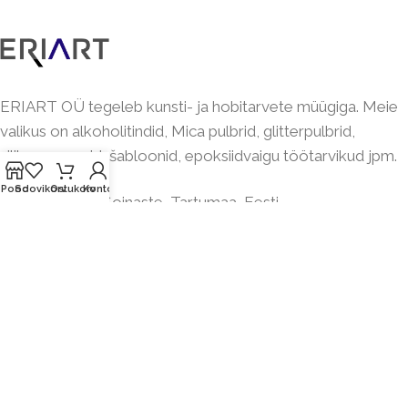
ERIART OÜ tegeleb kunsti- ja hobitarvete müügiga. Meie
valikus on alkoholitindid, Mica pulbrid, glitterpulbrid,
silikoonvormid, šabloonid, epoksiidvaigu töötarvikud jpm.
Pood
Soovikorv
Ostukorv
Konto
Enelase 11, Soinaste, Tartumaa, Eesti
Tel:
+372 5810 3193
(E-R 10:00-17:00)
info@eriart.ee
Registrikood: 11726800
KMKR: EE102412680
Sel aadressil ei asu füüsilist poodi!
KASULIKUD LINGID