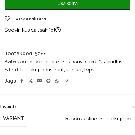
LISA KORVI
Lisa soovikorvi
Soovin küsida lisainfot
Tootekood:
5088
Kategooria:
Jesmonite
,
Silikoonvormid
,
Allahindlus
Sildid:
kodukujundus
,
ruut
,
silinder
,
tops
Jaga:
Lisainfo
VARIANT
Ruudukujuline
,
Silindrikujuline