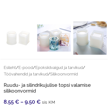
Esileht
/
E-pood
/
Epoksiidvaigud ja tarvikud
/
Töövahendid ja tarvikud
/
Silikoonvormid
Ruudu- ja silindrikujulise topsi valamise
silikoonvormid
8.55
€
–
9.50
€
sis KM